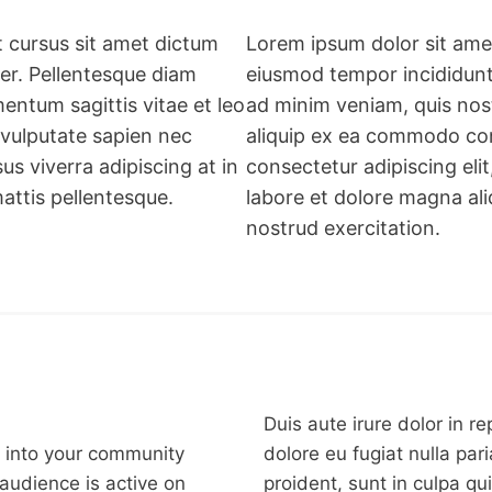
t cursus sit amet dictum
Lorem ipsum dolor sit amet
per. Pellentesque diam
eiusmod tempor incididunt
ntum sagittis vitae et leo
ad minim veniam, quis nost
 vulputate sapien nec
aliquip ex ea commodo con
us viverra adipiscing at in
consectetur adipiscing eli
mattis pellentesque.
labore et dolore magna al
nostrud exercitation.
Duis aute irure dolor in re
 into your community
dolore eu fugiat nulla par
audience is active on
proident, sunt in culpa qu