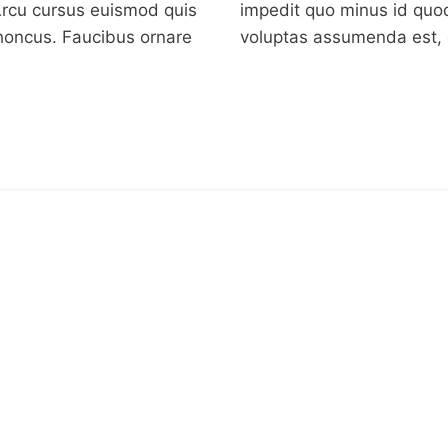
Arcu cursus euismod quis
impedit quo minus id quo
rhoncus. Faucibus ornare
voluptas assumenda est, 