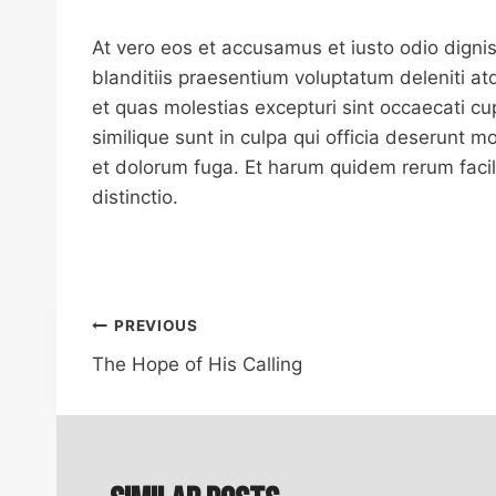
At vero eos et accusamus et iusto odio dign
blanditiis praesentium voluptatum deleniti at
et quas molestias excepturi sint occaecati cu
similique sunt in culpa qui officia deserunt mo
et dolorum fuga. Et harum quidem rerum facil
distinctio.
Post
PREVIOUS
navigation
The Hope of His Calling