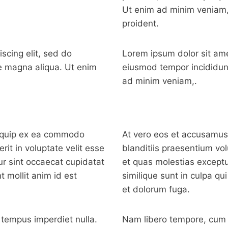
Ut enim ad minim veniam,
proident.
scing elit, sed do
Lorem ipsum dolor sit ame
e magna aliqua. Ut enim
eiusmod tempor incididunt
ad minim veniam,.
aliquip ex ea commodo
At vero eos et accusamus 
rit in voluptate velit esse
blanditiis praesentium vo
eur sint occaecat cupidatat
et quas molestias exceptur
t mollit anim id est
similique sunt in culpa qui
et dolorum fuga.
i tempus imperdiet nulla.
Nam libero tempore, cum s