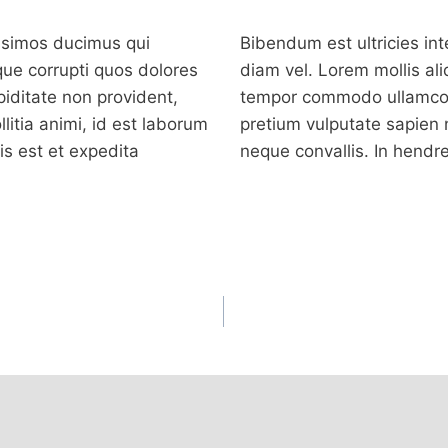
issimos ducimus qui
Bibendum est ultricies int
que corrupti quos dolores
diam vel. Lorem mollis aliq
piditate non provident,
tempor commodo ullamcorp
llitia animi, id est laborum
pretium vulputate sapien 
is est et expedita
neque convallis. In hendre